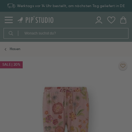
Werktags vor 14 Uhr bestellt, am nächsten Tag geliefert in DE
Hosen
SALE | 20%