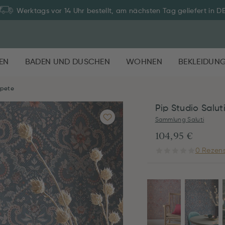
Werktags vor 14 Uhr bestellt, am nächsten Tag geliefert in D
EN
BADEN UND DUSCHEN
WOHNEN
BEKLEIDUN
apete
Pip Studio Salut
Sammlung Saluti
104,95 €
0 Rezens