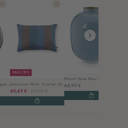
SALE | 35%
Metall Vase Blau 32cm
64,95 €
Metall Vase Gross Königsblau 42cm
Zierkissen Multi Streifen Blau
45,45 €
69,95 €