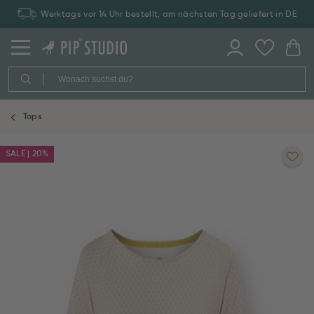
Werktags vor 14 Uhr bestellt, am nächsten Tag geliefert in DE
Tops
SALE | 20%