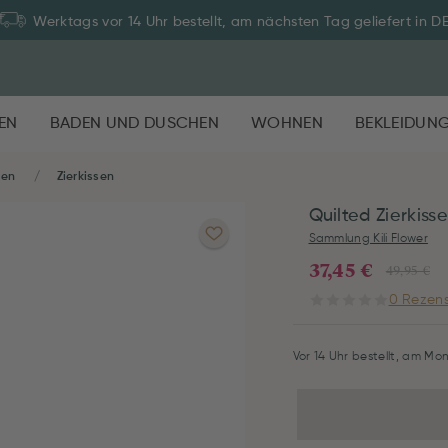
Werktags vor 14 Uhr bestellt, am nächsten Tag geliefert in D
EN
BADEN UND DUSCHEN
WOHNEN
BEKLEIDUN
nen
Zierkissen
Quilted Zierkiss
Sammlung Kili Flower
37,45 €
49,95 €
0 Rezens
Vor 14 Uhr bestellt, am Mon