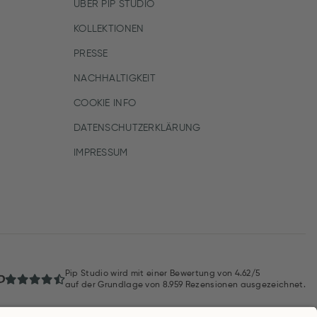
ÜBER PIP STUDIO
KOLLEKTIONEN
PRESSE
NACHHALTIGKEIT
COOKIE INFO
DATENSCHUTZERKLÄRUNG
IMPRESSUM
Pip Studio wird mit einer Bewertung von
4.62/5
auf der Grundlage von
8.959
Rezensionen ausgezeichnet.