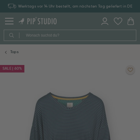
Werktags vor 14 Uhr bestellt, am nächsten Tag geliefert in DE
Tops
SALE | 60%