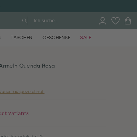
E
G
TASCHEN
GESCHENKE
SALE
 Ärmeln Querida Rosa
ionen ausgezeichnet.
uct variants
hsten tag geliefert in DE