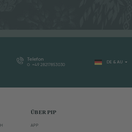
Telefon
DE & AU
+49 28217853030
ÜBER PIP
CH
APP