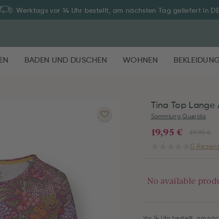
Werktags vor 14 Uhr bestellt, am nächsten Tag geliefert in D
EN
BADEN UND DUSCHEN
WOHNEN
BEKLEIDUN
Tina Top Lange
Sammlung Querida
19,95 €
49,95 €
0 Rezens
No available prod
Vor 14 Uhr bestellt, am näc