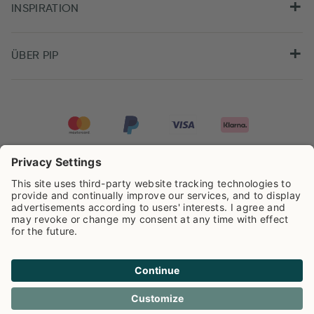
INSPIRATION
ÜBER PIP
Pip Studio wird mit einer Bewertung von
4.62/5
auf der Grundlage von
8.959
Rezensionen ausgezeichnet.
Cookie info
Datenschutzerklarüng
Impressum
Versandkosten
AGB