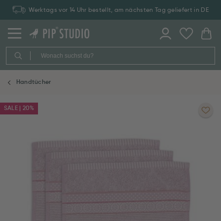
Werktags vor 14 Uhr bestellt, am nächsten Tag geliefert in DE
Handtücher
SALE | 20%