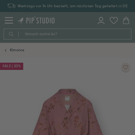
Werktags vor 14 Uhr bestellt, am nächsten Tag geliefert in DE
Kimonos
SALE | 20%