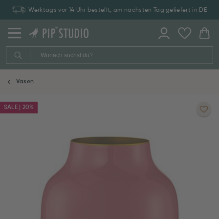
Werktags vor 14 Uhr bestellt, am nächsten Tag geliefert in DE
Vasen
SALE | 20%