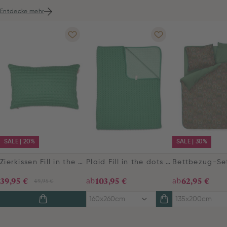
Entdecke mehr
SALE | 20%
SALE | 30%
Zierkissen Fill in the dots Grün
Plaid Fill in the dots Grün
39,95 €
ab
103,95 €
ab
62,95 €
49,95 €
160x260cm
135x200cm