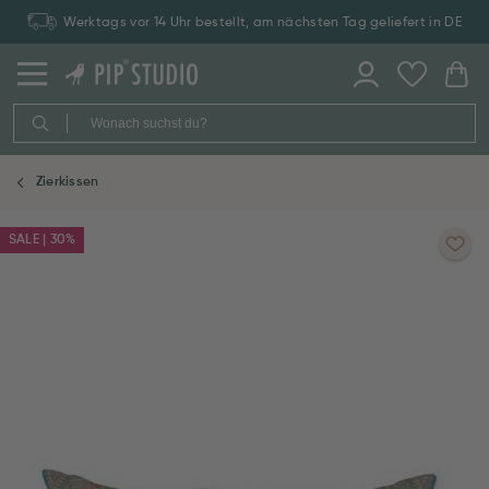
Werktags vor 14 Uhr bestellt, am nächsten Tag geliefert in DE
Zierkissen
SALE | 30%