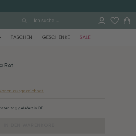
E
G
TASCHEN
GESCHENKE
SALE
ta Rot
ionen ausgezeichnet.
hsten tag geliefert in DE
IN DEN WARENKORB