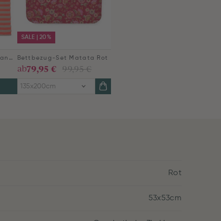
SALE | 20%
Quilt Bonsoir Stripe Orange
Bettbezug-Set Matata Rot
79,95 €
ab
99,95 €
135x200cm
Rot
53x53cm