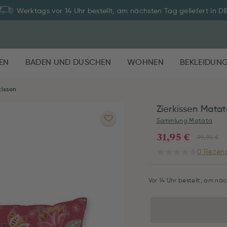
Werktags vor 14 Uhr bestellt, am nächsten Tag geliefert in D
EN
BADEN UND DUSCHEN
WOHNEN
BEKLEIDUN
kissen
Zierkissen Mata
Sammlung Matata
31,95 €
39,95 €
0 Rezens
Vor 14 Uhr bestellt, am näc