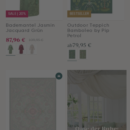
SALE | 20%
BESTSELLER
Bademantel Jasmin
Outdoor Teppich
Jacquard Grün
Bamboleo by Pip
Petrol
87,96 €
109,95 €
79,95 €
ab
Oase der Ruhe: