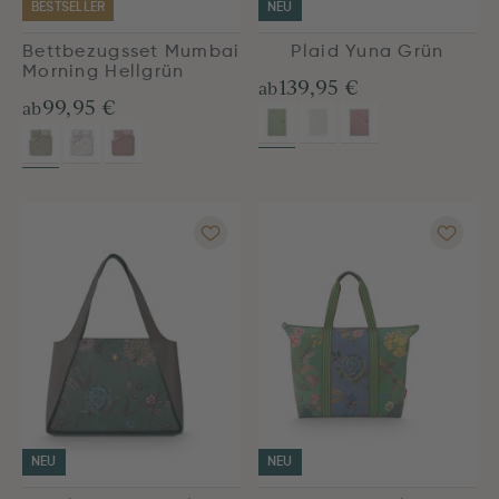
BESTSELLER
NEU
Bettbezugsset Mumbai
Plaid Yuna Grün
Morning Hellgrün
139,95 €
ab
99,95 €
ab
NEU
NEU